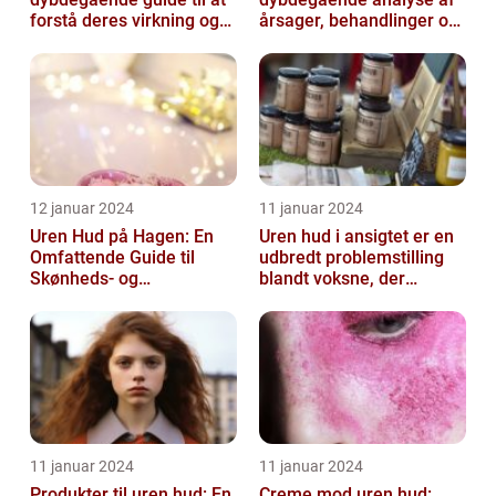
forstå deres virkning og
årsager, behandlinger og
historie
forebyggelse
12 januar 2024
11 januar 2024
Uren Hud på Hagen: En
Uren hud i ansigtet er en
Omfattende Guide til
udbredt problemstilling
Skønheds- og
blandt voksne, der
Kosmetikforbrugere
påvirker både mænd og
kvinder...
11 januar 2024
11 januar 2024
Produkter til uren hud: En
Creme mod uren hud: