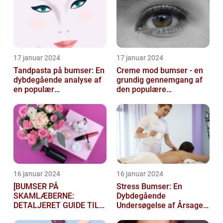
17 januar 2024
17 januar 2024
Tandpasta på bumser: En
Creme mod bumser - en
dybdegående analyse af
grundig gennemgang af
en populær
den populære
skønhedsmyte
hudplejebehandling
16 januar 2024
16 januar 2024
[BUMSER PÅ
Stress Bumser: En
SKAMLÆBERNE:
Dybdegående
DETALJERET GUIDE TIL
Undersøgelse af Årsager,
FØLGELSER OG
Behandling og