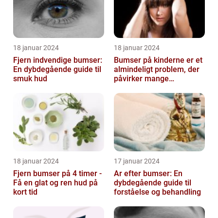
18 januar 2024
18 januar 2024
Fjern indvendige bumser:
Bumser på kinderne er et
En dybdegående guide til
almindeligt problem, der
smuk hud
påvirker mange
mennesker i forskellige
aldre og ba...
18 januar 2024
17 januar 2024
Fjern bumser på 4 timer -
Ar efter bumser: En
Få en glat og ren hud på
dybdegående guide til
kort tid
forståelse og behandling