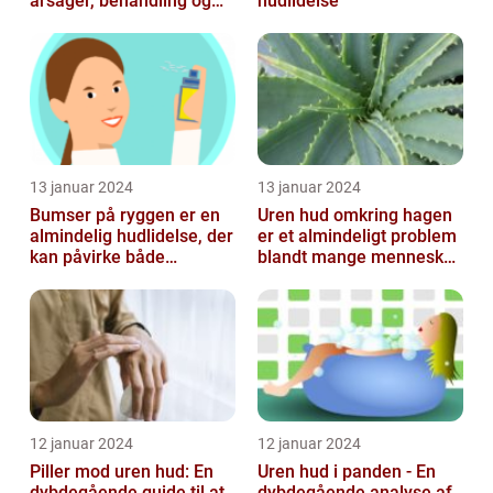
årsager, behandling og
hudlidelse
forebyggelse
13 januar 2024
13 januar 2024
Bumser på ryggen er en
Uren hud omkring hagen
almindelig hudlidelse, der
er et almindeligt problem
kan påvirke både
blandt mange mennesker,
teenagere og voksne
især inden for skønheds-
og...
12 januar 2024
12 januar 2024
Piller mod uren hud: En
Uren hud i panden - En
dybdegående guide til at
dybdegående analyse af