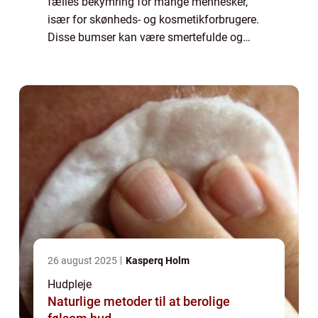
fælles bekymring for mange mennesker,
især for skønheds- og kosmetikforbrugere.
Disse bumser kan være smertefulde og
forårsage ubehag, mens de også kan have
negativ indvirkning på selvtilliden. Derfor er
de...
26 august 2025
Kasperq Holm
Hudpleje
Naturlige metoder til at berolige