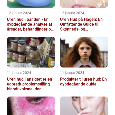
12 januar 2024
12 januar 2024
Uren hud i panden - En
Uren Hud på Hagen: En
dybdegående analyse af
Omfattende Guide til
årsager, behandlinger og
Skønheds- og
forebyggelse
Kosmetikforbrugere
11 januar 2024
11 januar 2024
Uren hud i ansigtet er en
Produkter til uren hud: En
udbredt problemstilling
dybdegående guide
blandt voksne, der
påvirker både mænd og
kvinder...