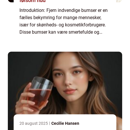
følsom hud
Introduktion: Fjern indvendige bumser er en
fælles bekymring for mange mennesker,
især for skønheds- og kosmetikforbrugere.
Disse bumser kan være smertefulde og
forårsage ubehag, mens de også kan have
negativ indvirkning på selvtilliden. Derfor er
de...
20 august 2025
Cecilie Hansen