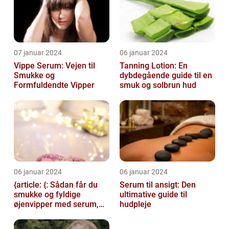
07 januar 2024
06 januar 2024
Vippe Serum: Vejen til
Tanning Lotion: En
Smukke og
dybdegående guide til en
Formfuldendte Vipper
smuk og solbrun hud
06 januar 2024
06 januar 2024
{article: {: Sådan får du
Serum til ansigt: Den
smukke og fyldige
ultimative guide til
øjenvipper med serum,
hudpleje
introduction: Serum til
øjenvipper...