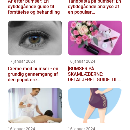
Ar efter bumser: En
Tandpasta på bumser: En
dybdegående guide til
dybdegående analyse af
forståelse og behandling
en populær
skønhedsmyte
17 januar 2024
16 januar 2024
Creme mod bumser - en
[BUMSER PÅ
grundig gennemgang af
SKAMLÆBERNE:
den populære
DETALJERET GUIDE TIL
hudplejebehandling
FØLGELSER OG
BEHANDLING]
16 januar 2024
16 januar 2024