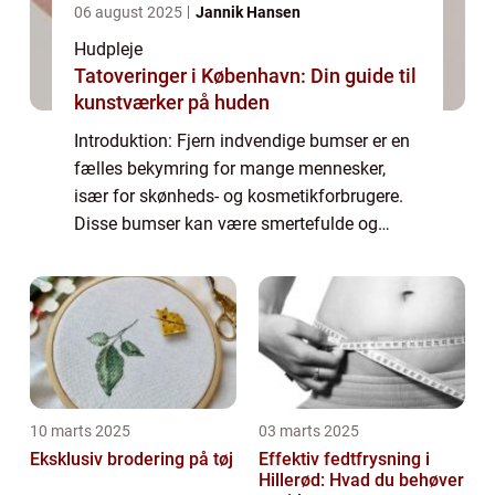
06 august 2025
Jannik Hansen
Hudpleje
Tatoveringer i København: Din guide til
kunstværker på huden
Introduktion: Fjern indvendige bumser er en
fælles bekymring for mange mennesker,
især for skønheds- og kosmetikforbrugere.
Disse bumser kan være smertefulde og
forårsage ubehag, mens de også kan have
negativ indvirkning på selvtilliden. Derfor er
de...
10 marts 2025
03 marts 2025
Eksklusiv brodering på tøj
Effektiv fedtfrysning i
Hillerød: Hvad du behøver