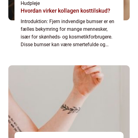
Hudpleje
Hvordan virker kollagen kosttilskud?
Introduktion: Fjern indvendige bumser er en
fælles bekymring for mange mennesker,
især for skønheds- og kosmetikforbrugere.
Disse bumser kan være smertefulde og
forårsage ubehag, mens de også kan have
negativ indvirkning på selvtilliden. Derfor er
de...