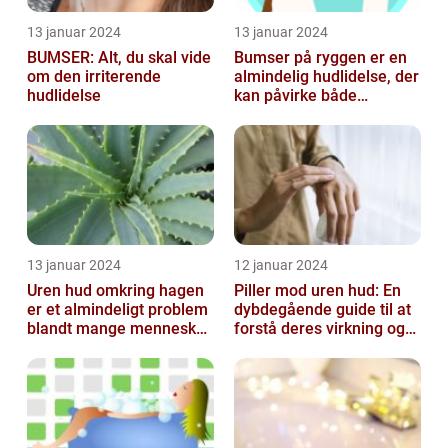
13 januar 2024
13 januar 2024
BUMSER: Alt, du skal vide
Bumser på ryggen er en
om den irriterende
almindelig hudlidelse, der
hudlidelse
kan påvirke både
teenagere og voksne
13 januar 2024
12 januar 2024
Uren hud omkring hagen
Piller mod uren hud: En
er et almindeligt problem
dybdegående guide til at
blandt mange mennesker,
forstå deres virkning og
især inden for skønheds-
historie
og...