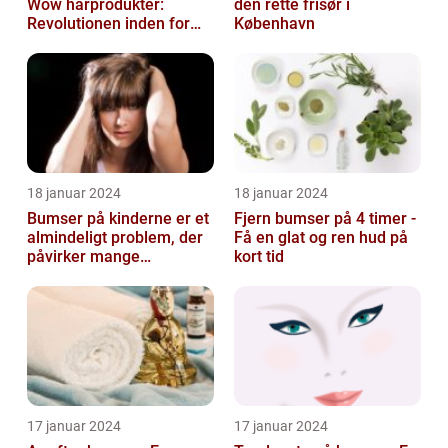
Wow hårprodukter:
den rette frisør i
Revolutionen inden for
København
hårpleje
18 januar 2024
18 januar 2024
Bumser på kinderne er et
Fjern bumser på 4 timer -
almindeligt problem, der
Få en glat og ren hud på
påvirker mange
kort tid
mennesker i forskellige
aldre og ba...
17 januar 2024
17 januar 2024