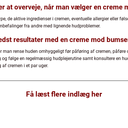
rer at overveje, når man vælger en crem
ype, de aktive ingredienser i cremen, eventuelle allergier eller f
befalinger fra andre med lignende hudproblemer.
dst resultater med en creme mod bumse
bør man rense huden omhyggeligt før påføring af cremen, påføre
og følge en regelmæssig hudplejerutine samt konsultere en hu
g af cremen i et par uger.
Få læst flere indlæg her