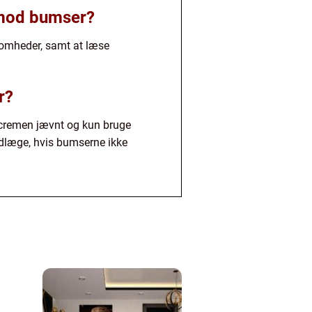
e mod bumser?
ølsomheder, samt at læse
r?
 cremen jævnt og kun bruge
dlæge, hvis bumserne ikke