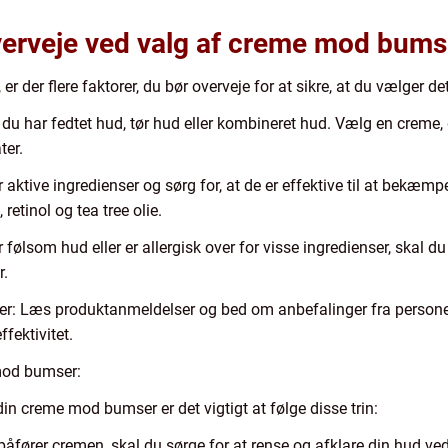
overveje ved valg af creme mod bums
der flere faktorer, du bør overveje for at sikre, at du vælger det 
ar fedtet hud, tør hud eller kombineret hud. Vælg en creme, der
ter.
er aktive ingredienser og sørg for, at de er effektive til at bekæ
retinol og tea tree olie.
r følsom hud eller er allergisk over for visse ingredienser, ska
r.
er: Læs produktanmeldelser og bed om anbefalinger fra persone
fektivitet.
mod bumser:
in creme mod bumser er det vigtigt at følge disse trin:
åfører cremen, skal du sørge for at rense og afklare din hud ve