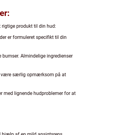
er:
rigtige produkt til din hud:
 er formuleret specifikt til din
mpe bumser. Almindelige ingredienser
l du være særlig opmærksom på at
r med lignende hudproblemer for at
d hjælp af en mild ansigtsrens.