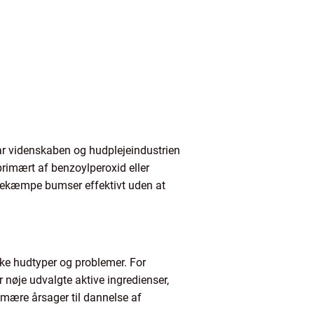
r videnskaben og hudplejeindustrien
primært af benzoylperoxid eller
 bekæmpe bumser effektivt uden at
ikke hudtyper og problemer. For
 nøje udvalgte aktive ingredienser,
imære årsager til dannelse af