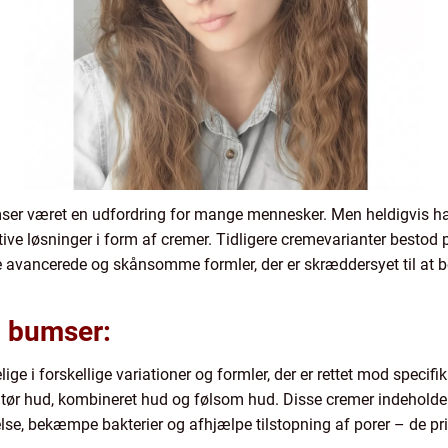
ser været en udfordring for mange mennesker. Men heldigvis ha
ive løsninger i form af cremer. Tidligere cremevarianter bestod 
re avancerede og skånsomme formler, der er skræddersyet til at
 bumser:
ge i forskellige variationer og formler, der er rettet mod specif
, tør hud, kombineret hud og følsom hud. Disse cremer indeholder
se, bekæmpe bakterier og afhjælpe tilstopning af porer – de pr