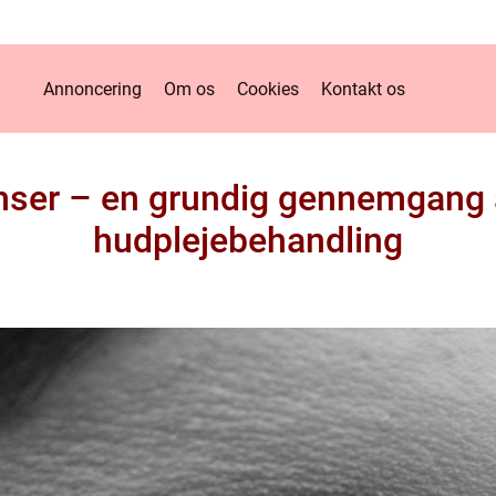
Annoncering
Om os
Cookies
Kontakt os
er – en grundig gennemgang 
hudplejebehandling