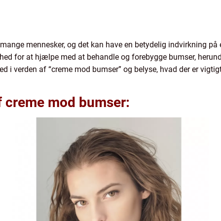
mange mennesker, og det kan have en betydelig indvirkning på en
dighed for at hjælpe med at behandle og forebygge bumser, herunde
ned i verden af “creme mod bumser” og belyse, hvad der er vigtigt a
 af creme mod bumser: