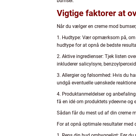
bumser.
Vigtige faktorer at 
Når du vælger en creme mod bumser, er 
1. Hudtype: Vær opmærksom på, om du h
hudtype for at opnå de bedste resulta
2. Aktive ingredienser: Tjek listen ov
inkluderer salicylsyre, benzoylperoxid, 
3. Allergier og følsomhed: Hvis du ha
undgå eventuelle uønskede reaktione
4. Produktanmeldelser og anbefaling
få en idé om produktets ydeevne og ef
Sådan får du mest ud af din creme 
For at opnå optimale resultater med d
1. Rens din hud omhyggeligt: Før du p