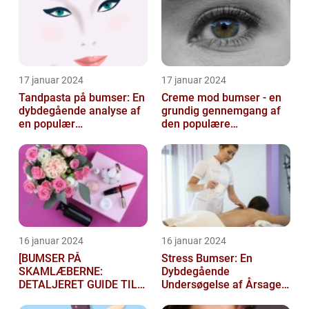
17 januar 2024
17 januar 2024
Tandpasta på bumser: En
Creme mod bumser - en
dybdegående analyse af
grundig gennemgang af
en populær
den populære
skønhedsmyte
hudplejebehandling
16 januar 2024
16 januar 2024
[BUMSER PÅ
Stress Bumser: En
SKAMLÆBERNE:
Dybdegående
DETALJERET GUIDE TIL
Undersøgelse af Årsager,
FØLGELSER OG
Behandling og