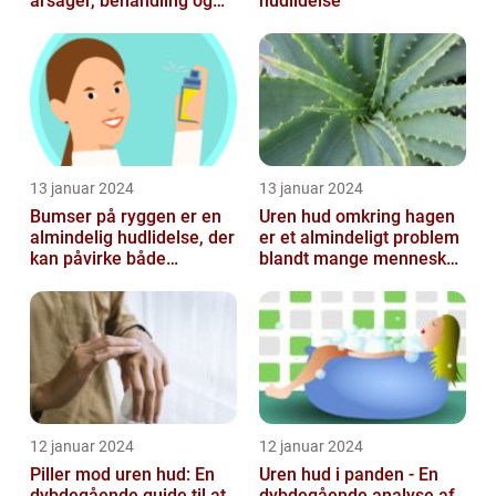
årsager, behandling og
hudlidelse
forebyggelse
13 januar 2024
13 januar 2024
Bumser på ryggen er en
Uren hud omkring hagen
almindelig hudlidelse, der
er et almindeligt problem
kan påvirke både
blandt mange mennesker,
teenagere og voksne
især inden for skønheds-
og...
12 januar 2024
12 januar 2024
Piller mod uren hud: En
Uren hud i panden - En
dybdegående guide til at
dybdegående analyse af