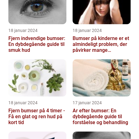
18 januar 2024
18 januar 2024
Fjern indvendige bumser:
Bumser på kinderne er et
En dybdegående guide til
almindeligt problem, der
smuk hud
påvirker mange
mennesker i forskellige
aldre og ba...
18 januar 2024
17 januar 2024
Fjern bumser på 4 timer -
Ar efter bumser: En
Få en glat og ren hud på
dybdegående guide til
kort tid
forståelse og behandling