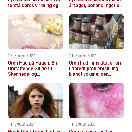
forstå deres virkning og
årsager, behandlinger og
historie
forebyggelse
12 januar 2024
11 januar 2024
Uren Hud på Hagen: En
Uren hud i ansigtet er en
Omfattende Guide til
udbredt problemstilling
Skønheds- og
blandt voksne, der
Kosmetikforbrugere
påvirker både mænd og
kvinder...
11 januar 2024
11 januar 2024
Produkter til uren hud: En
Creme mod uren hud: