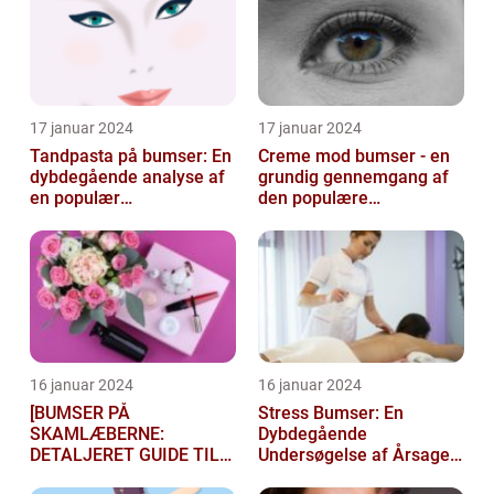
17 januar 2024
17 januar 2024
Tandpasta på bumser: En
Creme mod bumser - en
dybdegående analyse af
grundig gennemgang af
en populær
den populære
skønhedsmyte
hudplejebehandling
16 januar 2024
16 januar 2024
[BUMSER PÅ
Stress Bumser: En
SKAMLÆBERNE:
Dybdegående
DETALJERET GUIDE TIL
Undersøgelse af Årsager,
FØLGELSER OG
Behandling og