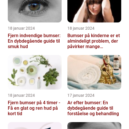
18 januar 2024
18 januar 2024
Fjern indvendige bumser:
Bumser på kinderne er et
En dybdegående guide til
almindeligt problem, der
smuk hud
påvirker mange
mennesker i forskellige
aldre og ba...
18 januar 2024
17 januar 2024
Fjern bumser på 4 timer -
Ar efter bumser: En
Få en glat og ren hud på
dybdegående guide til
kort tid
forståelse og behandling