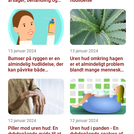
årsager, behandling og
hudlidelse
forebyggelse
13 januar 2024
13 januar 2024
Bumser på ryggen er en
Uren hud omkring hagen
almindelig hudlidelse, der
er et almindeligt problem
kan påvirke både
blandt mange mennesker,
teenagere og voksne
især inden for skønheds-
og...
12 januar 2024
12 januar 2024
Piller mod uren hud: En
Uren hud i panden - En
dybdegående guide til at
dybdegående analyse af