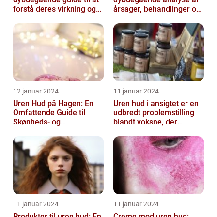
forstå deres virkning og
årsager, behandlinger og
historie
forebyggelse
12 januar 2024
11 januar 2024
Uren Hud på Hagen: En
Uren hud i ansigtet er en
Omfattende Guide til
udbredt problemstilling
Skønheds- og
blandt voksne, der
Kosmetikforbrugere
påvirker både mænd og
kvinder...
11 januar 2024
11 januar 2024
Produkter til uren hud: En
Creme mod uren hud: