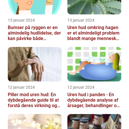
13 januar 2024
13 januar 2024
Bumser på ryggen er en
Uren hud omkring hagen
almindelig hudlidelse, der
er et almindeligt problem
kan påvirke både
blandt mange mennesker,
teenagere og voksne
især inden for skønheds-
og...
12 januar 2024
12 januar 2024
Piller mod uren hud: En
Uren hud i panden - En
dybdegående guide til at
dybdegående analyse af
forstå deres virkning og
årsager, behandlinger og
historie
forebyggelse