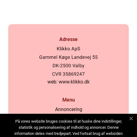
Adresse
web:
www.klikko.dk
Menu
Annoncering
Om os
På vores website bruges cookies til at huske dine indstillinger,
Cookies
statistik og personalisering af indhold og annoncer. Denne
information deles med tredjepart. Ved fortsat brug af websiden
Kontakt os