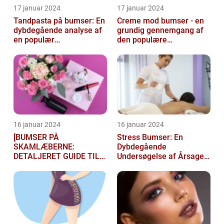
17 januar 2024
17 januar 2024
Tandpasta på bumser: En
Creme mod bumser - en
dybdegående analyse af
grundig gennemgang af
en populær
den populære
skønhedsmyte
hudplejebehandling
16 januar 2024
16 januar 2024
[BUMSER PÅ
Stress Bumser: En
SKAMLÆBERNE:
Dybdegående
DETALJERET GUIDE TIL
Undersøgelse af Årsager,
FØLGELSER OG
Behandling og
BEHANDLING]
Forebyggelse