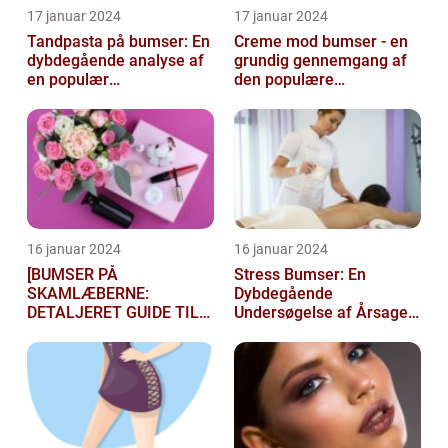
17 januar 2024
17 januar 2024
Tandpasta på bumser: En
Creme mod bumser - en
dybdegående analyse af
grundig gennemgang af
en populær
den populære
skønhedsmyte
hudplejebehandling
16 januar 2024
16 januar 2024
[BUMSER PÅ
Stress Bumser: En
SKAMLÆBERNE:
Dybdegående
DETALJERET GUIDE TIL
Undersøgelse af Årsager,
FØLGELSER OG
Behandling og
BEHANDLING]
Forebyggelse