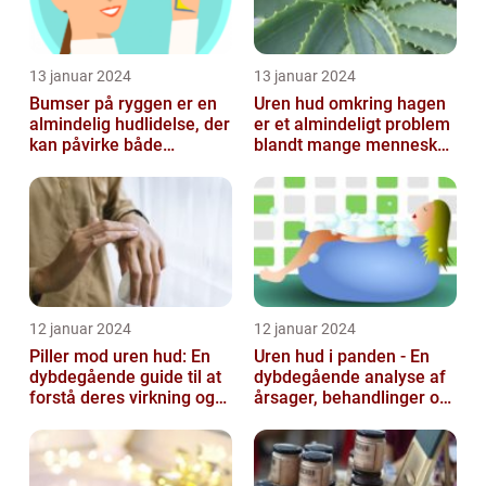
13 januar 2024
13 januar 2024
Bumser på ryggen er en
Uren hud omkring hagen
almindelig hudlidelse, der
er et almindeligt problem
kan påvirke både
blandt mange mennesker,
teenagere og voksne
især inden for skønheds-
og...
12 januar 2024
12 januar 2024
Piller mod uren hud: En
Uren hud i panden - En
dybdegående guide til at
dybdegående analyse af
forstå deres virkning og
årsager, behandlinger og
historie
forebyggelse