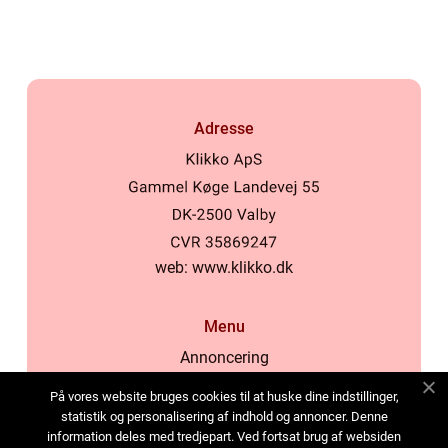
Adresse
web:
www.klikko.dk
Menu
Annoncering
Om os
På vores website bruges cookies til at huske dine indstillinger,
Cookies
statistik og personalisering af indhold og annoncer. Denne
information deles med tredjepart. Ved fortsat brug af websiden
Kontakt os