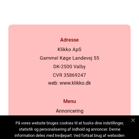
Adresse
web:
www.klikko.dk
Menu
Annoncering
Om os
På vores website bruges cookies til at huske dine indstillinger,
Cookies
statistik og personalisering af indhold og annoncer. Denne
information deles med tredjepart. Ved fortsat brug af websiden
Kontakt os