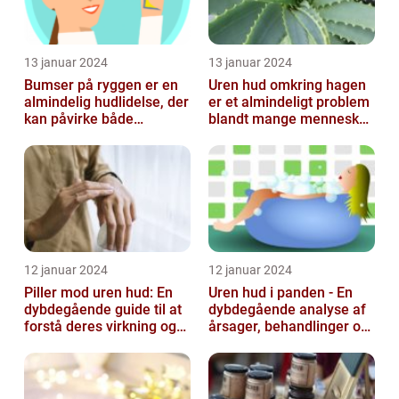
13 januar 2024
13 januar 2024
Bumser på ryggen er en
Uren hud omkring hagen
almindelig hudlidelse, der
er et almindeligt problem
kan påvirke både
blandt mange mennesker,
teenagere og voksne
især inden for skønheds-
og...
12 januar 2024
12 januar 2024
Piller mod uren hud: En
Uren hud i panden - En
dybdegående guide til at
dybdegående analyse af
forstå deres virkning og
årsager, behandlinger og
historie
forebyggelse