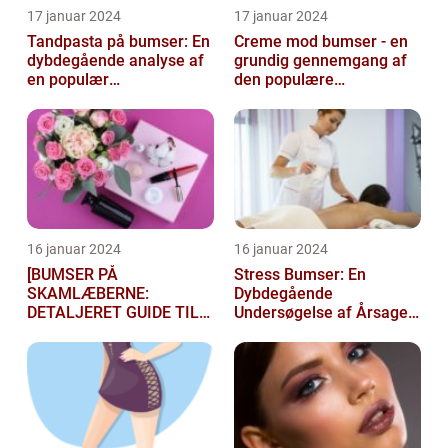
17 januar 2024
17 januar 2024
Tandpasta på bumser: En
Creme mod bumser - en
dybdegående analyse af
grundig gennemgang af
en populær
den populære
skønhedsmyte
hudplejebehandling
16 januar 2024
16 januar 2024
[BUMSER PÅ
Stress Bumser: En
SKAMLÆBERNE:
Dybdegående
DETALJERET GUIDE TIL
Undersøgelse af Årsager,
FØLGELSER OG
Behandling og
BEHANDLING]
Forebyggelse