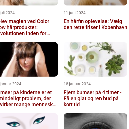
juli 2024
11 juni 2024
lev magien ved Color
En hårfin oplevelse: Vælg
w hårprodukter:
den rette frisør i København
volutionen inden for
rpleje
 januar 2024
18 januar 2024
mser på kinderne er et
Fjern bumser på 4 timer -
mindeligt problem, der
Få en glat og ren hud på
virker mange mennesker
kort tid
forskellige aldre og ba...