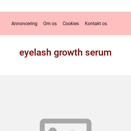
Annoncering
Om os
Cookies
Kontakt os
eyelash growth serum