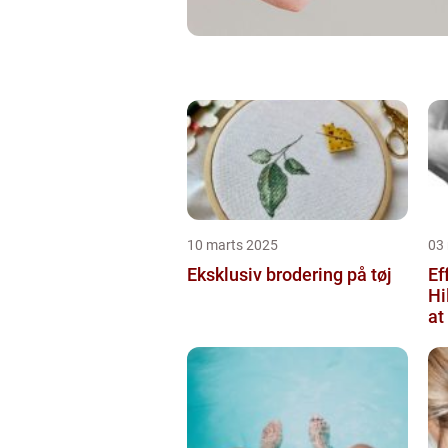
10 marts 2025
03
Eksklusiv brodering på tøj
Ef
Hi
at