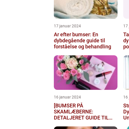
17 januar 2024
17
Ar efter bumser: En
Ta
dybdegående guide til
dy
forståelse og behandling
po
16 januar 2024
16
[BUMSER PÅ
St
SKAMLÆBERNE:
D
DETALJERET GUIDE TIL
Un
FØLGELSER OG
Be