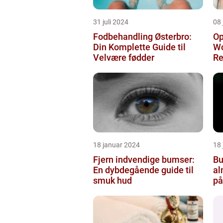
31 juli 2024
08 
Fodbehandling Østerbro:
Op
Din Komplette Guide til
Wo
Velvære fødder
Re
hå
18 januar 2024
18
Fjern indvendige bumser:
Bu
En dybdegående guide til
al
smuk hud
på
i 