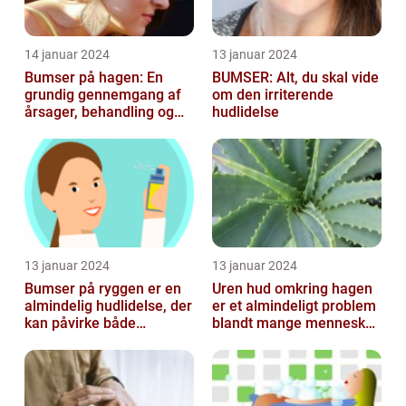
14 januar 2024
13 januar 2024
Bumser på hagen: En
BUMSER: Alt, du skal vide
grundig gennemgang af
om den irriterende
årsager, behandling og
hudlidelse
forebyggelse
13 januar 2024
13 januar 2024
Bumser på ryggen er en
Uren hud omkring hagen
almindelig hudlidelse, der
er et almindeligt problem
kan påvirke både
blandt mange mennesker,
teenagere og voksne
især inden for skønheds-
og...