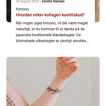
20 august 2025
Cecilie Hansen
Kimono
Hvordan virker kollagen kosttilskud?
Når nogen siger kimono, vil det være meget
naturligt, at du kommer til at tænke på de
japanske traditionelle klædedragter. De
blomstrede silkedragter er utroligt smukke,
men det er ikke nogen, som de fleste af os
kunne finde på at gå med til hverdag....