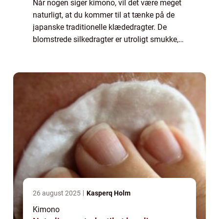
Når nogen siger kimono, vil det være meget
naturligt, at du kommer til at tænke på de
japanske traditionelle klædedragter. De
blomstrede silkedragter er utroligt smukke,
men det er ikke nogen, som de fleste af os
kunne finde på at gå med til hverdag....
26 august 2025
Kasperq Holm
Kimono