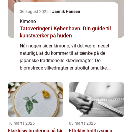
06 august 2025
Jannik Hansen
Kimono
Tatoveringer i København: Din guide til
kunstværker på huden
Når nogen siger kimono, vil det være meget
naturligt, at du kommer til at tænke på de
japanske traditionelle klædedragter. De
blomstrede silkedragter er utroligt smukke,
men det er ikke nogen, som de fleste af os
kunne finde på at gå med til hverdag....
10 marts 2025
03 marts 2025
Eksklusiv brodering på tøj
Effektiv fedtfrysning i