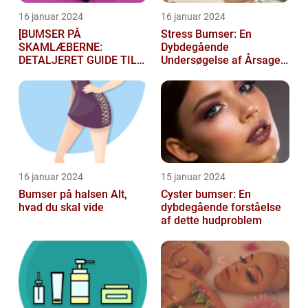
16 januar 2024
16 januar 2024
[BUMSER PÅ
Stress Bumser: En
SKAMLÆBERNE:
Dybdegående
DETALJERET GUIDE TIL
Undersøgelse af Årsager,
FØLGELSER OG
Behandling og
BEHANDLING]
Forebyggelse
16 januar 2024
15 januar 2024
Bumser på halsen Alt,
Cyster bumser: En
hvad du skal vide
dybdegående forståelse
af dette hudproblem