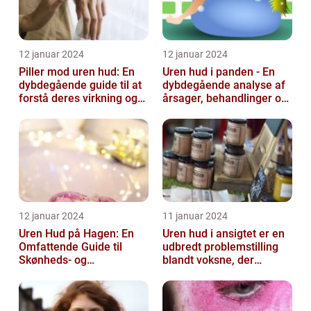
12 januar 2024
12 januar 2024
Piller mod uren hud: En
Uren hud i panden - En
dybdegående guide til at
dybdegående analyse af
forstå deres virkning og
årsager, behandlinger og
historie
forebyggelse
12 januar 2024
11 januar 2024
Uren Hud på Hagen: En
Uren hud i ansigtet er en
Omfattende Guide til
udbredt problemstilling
Skønheds- og
blandt voksne, der
Kosmetikforbrugere
påvirker både mænd og
kvinder...