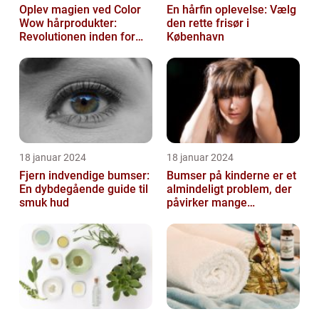
Oplev magien ved Color
En hårfin oplevelse: Vælg
Wow hårprodukter:
den rette frisør i
Revolutionen inden for
København
hårpleje
18 januar 2024
18 januar 2024
Fjern indvendige bumser:
Bumser på kinderne er et
En dybdegående guide til
almindeligt problem, der
smuk hud
påvirker mange
mennesker i forskellige
aldre og ba...