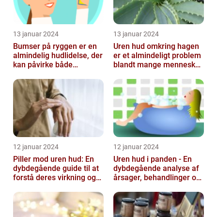
13 januar 2024
13 januar 2024
Bumser på ryggen er en
Uren hud omkring hagen
almindelig hudlidelse, der
er et almindeligt problem
kan påvirke både
blandt mange mennesker,
teenagere og voksne
især inden for skønheds-
og...
12 januar 2024
12 januar 2024
Piller mod uren hud: En
Uren hud i panden - En
dybdegående guide til at
dybdegående analyse af
forstå deres virkning og
årsager, behandlinger og
historie
forebyggelse