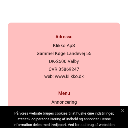
Adresse
web:
www.klikko.dk
Menu
Annoncering
Om os
På vores website bruges cookies til at huske dine indstillinger,
Cookies
statistik og personalisering af indhold og annoncer. Denne
information deles med tredjepart. Ved fortsat brug af websiden
Kontakt os