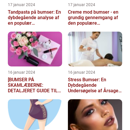
17 januar 2024
17 januar 2024
Tandpasta på bumser: En
Creme mod bumser - en
dybdegående analyse af
grundig gennemgang af
en populær
den populære
skønhedsmyte
hudplejebehandling
16 januar 2024
16 januar 2024
[BUMSER PÅ
Stress Bumser: En
SKAMLÆBERNE:
Dybdegående
DETALJERET GUIDE TIL
Undersøgelse af Årsager,
FØLGELSER OG
Behandling og
BEHANDLING]
Forebyggelse