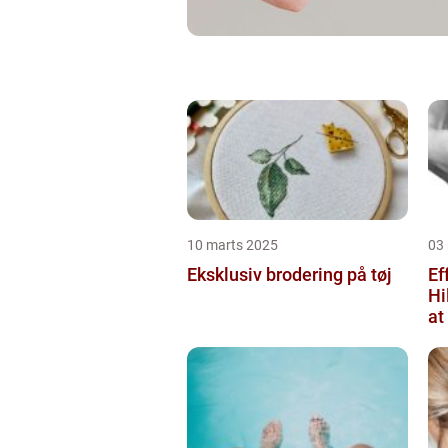
10 marts 2025
03
Eksklusiv brodering på tøj
Ef
Hi
at