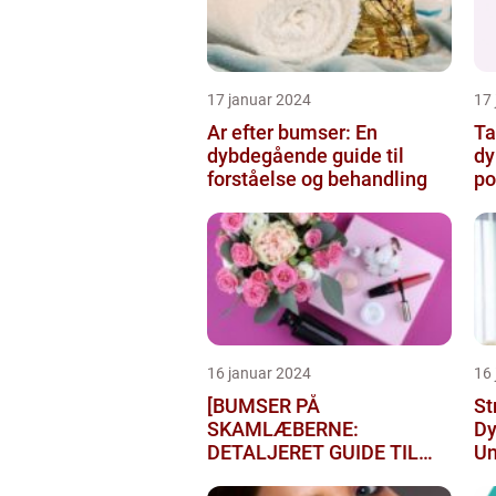
17 januar 2024
17
Ar efter bumser: En
Ta
dybdegående guide til
dy
forståelse og behandling
po
16 januar 2024
16
[BUMSER PÅ
St
SKAMLÆBERNE:
D
DETALJERET GUIDE TIL
Un
FØLGELSER OG
Be