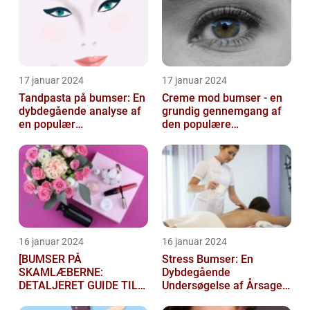
17 januar 2024
17 januar 2024
Tandpasta på bumser: En
Creme mod bumser - en
dybdegående analyse af
grundig gennemgang af
en populær
den populære
skønhedsmyte
hudplejebehandling
16 januar 2024
16 januar 2024
[BUMSER PÅ
Stress Bumser: En
SKAMLÆBERNE:
Dybdegående
DETALJERET GUIDE TIL
Undersøgelse af Årsager,
FØLGELSER OG
Behandling og