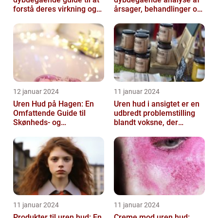
forstå deres virkning og
årsager, behandlinger og
historie
forebyggelse
12 januar 2024
11 januar 2024
Uren Hud på Hagen: En
Uren hud i ansigtet er en
Omfattende Guide til
udbredt problemstilling
Skønheds- og
blandt voksne, der
Kosmetikforbrugere
påvirker både mænd og
kvinder...
11 januar 2024
11 januar 2024
Produkter til uren hud: En
Creme mod uren hud: