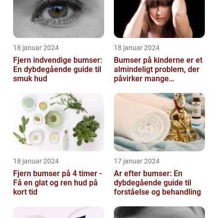
18 januar 2024
18 januar 2024
Fjern indvendige bumser:
Bumser på kinderne er et
En dybdegående guide til
almindeligt problem, der
smuk hud
påvirker mange
mennesker i forskellige
aldre og ba...
18 januar 2024
17 januar 2024
Fjern bumser på 4 timer -
Ar efter bumser: En
Få en glat og ren hud på
dybdegående guide til
kort tid
forståelse og behandling