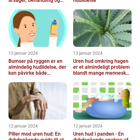
årsager, behandling og
hudlidelse
forebyggelse
13 januar 2024
13 januar 2024
Bumser på ryggen er en
Uren hud omkring hagen
almindelig hudlidelse, der
er et almindeligt problem
kan påvirke både
blandt mange mennesker,
teenagere og voksne
især inden for skønheds-
og...
12 januar 2024
12 januar 2024
Piller mod uren hud: En
Uren hud i panden - En
dybdegående guide til at
dybdegående analyse af