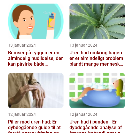
forebyggelse
13 januar 2024
13 januar 2024
Bumser på ryggen er en
Uren hud omkring hagen
almindelig hudlidelse, der
er et almindeligt problem
kan påvirke både
blandt mange mennesker,
teenagere og voksne
især inden for skønheds-
og...
12 januar 2024
12 januar 2024
Piller mod uren hud: En
Uren hud i panden - En
dybdegående guide til at
dybdegående analyse af