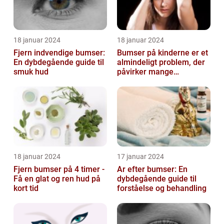
18 januar 2024
18 januar 2024
Fjern indvendige bumser:
Bumser på kinderne er et
En dybdegående guide til
almindeligt problem, der
smuk hud
påvirker mange
mennesker i forskellige
aldre og ba...
18 januar 2024
17 januar 2024
Fjern bumser på 4 timer -
Ar efter bumser: En
Få en glat og ren hud på
dybdegående guide til
kort tid
forståelse og behandling