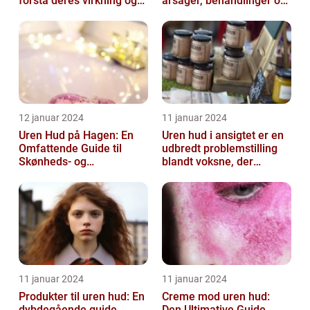
forstå deres virkning og
årsager, behandlinger og
historie
forebyggelse
12 januar 2024
11 januar 2024
Uren Hud på Hagen: En
Uren hud i ansigtet er en
Omfattende Guide til
udbredt problemstilling
Skønheds- og
blandt voksne, der
Kosmetikforbrugere
påvirker både mænd og
kvinder...
11 januar 2024
11 januar 2024
Produkter til uren hud: En
Creme mod uren hud:
dybdegående guide
Den Ultimative Guide