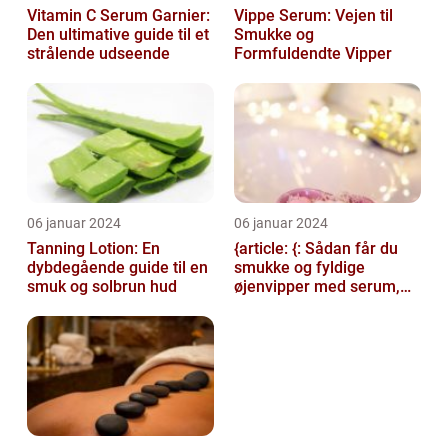
Vitamin C Serum Garnier:
Vippe Serum: Vejen til
Den ultimative guide til et
Smukke og
strålende udseende
Formfuldendte Vipper
06 januar 2024
06 januar 2024
Tanning Lotion: En
{article: {: Sådan får du
dybdegående guide til en
smukke og fyldige
smuk og solbrun hud
øjenvipper med serum,
introduction: Serum til
øjenvipper...