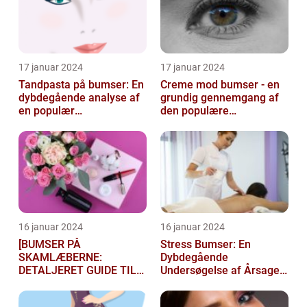
17 januar 2024
17 januar 2024
Tandpasta på bumser: En
Creme mod bumser - en
dybdegående analyse af
grundig gennemgang af
en populær
den populære
skønhedsmyte
hudplejebehandling
16 januar 2024
16 januar 2024
[BUMSER PÅ
Stress Bumser: En
SKAMLÆBERNE:
Dybdegående
DETALJERET GUIDE TIL
Undersøgelse af Årsager,
FØLGELSER OG
Behandling og
BEHANDLING]
Forebyggelse