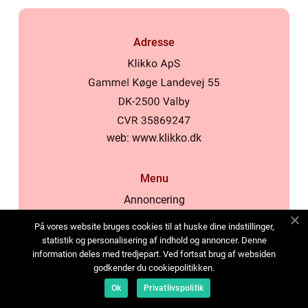
Adresse
web:
www.klikko.dk
Menu
Annoncering
Om os
På vores website bruges cookies til at huske dine indstillinger,
Cookies
statistik og personalisering af indhold og annoncer. Denne
information deles med tredjepart. Ved fortsat brug af websiden
Kontakt os
godkender du cookiepolitikken.
Sitemap
Ok
Privatlivspolitik