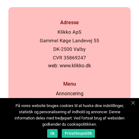
Adresse
web:
www.klikko.dk
Menu
Annoncering
Om os
På vores website bruges cookies til at huske dine indstillinger,
Cookies
statistik og personalisering af indhold og annoncer. Denne
information deles med tredjepart. Ved fortsat brug af websiden
Kontakt os
godkender du cookiepolitikken.
Sitemap
Ok
Privatlivspolitik