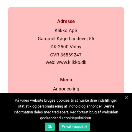
Adresse
web:
www.klikko.dk
Menu
Annoncering
Om os
På vores website bruges cookies til at huske dine indstillinger,
Cookies
statistik og personalisering af indhold og annoncer. Denne
information deles med tredjepart. Ved fortsat brug af websiden
Kontakt os
godkender du cookiepolitikken.
Sitemap
Ok
Privatlivspolitik