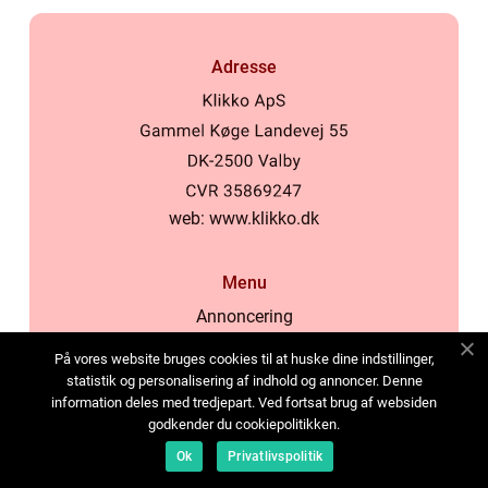
Adresse
web:
www.klikko.dk
Menu
Annoncering
Om os
På vores website bruges cookies til at huske dine indstillinger,
Cookies
statistik og personalisering af indhold og annoncer. Denne
information deles med tredjepart. Ved fortsat brug af websiden
Kontakt os
godkender du cookiepolitikken.
Sitemap
Ok
Privatlivspolitik